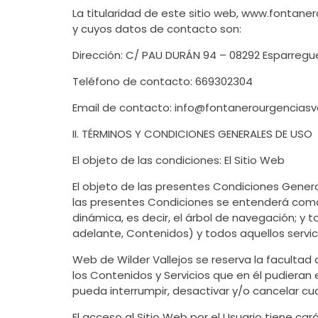
La titularidad de este sitio web, www.fontane
y cuyos datos de contacto son:
Dirección: C/ PAU DURÁN 94 – 08292 Esparregu
Teléfono de contacto: 669302304
Email de contacto: info@fontanerourgenciasv
II. TÉRMINOS Y CONDICIONES GENERALES DE USO
El objeto de las condiciones: El Sitio Web
El objeto de las presentes Condiciones General
las presentes Condiciones se entenderá como 
dinámica, es decir, el árbol de navegación; y
adelante, Contenidos) y todos aquellos servici
Web de Wilder Vallejos se reserva la facultad 
los Contenidos y Servicios que en él pudieran
pueda interrumpir, desactivar y/o cancelar cu
El acceso al Sitio Web por el Usuario tiene car