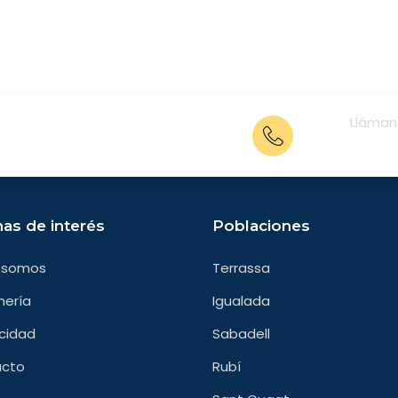
Lláman
os.com
669302
as de interés
Poblaciones
 somos
Terrassa
nería
Igualada
icidad
Sabadell
acto
Rubí