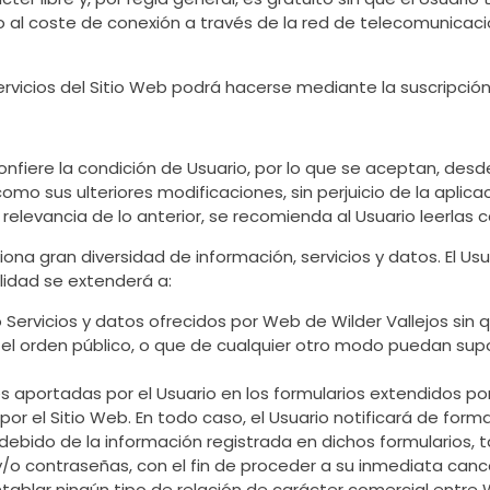
tivo al coste de conexión a través de la red de telecomunica
ervicios del Sitio Web podrá hacerse mediante la suscripción 
onfiere la condición de Usuario, por lo que se aceptan, desde
omo sus ulteriores modificaciones, sin perjuicio de la aplic
elevancia de lo anterior, se recomienda al Usuario leerlas ca
iona gran diversidad de información, servicios y datos. El Us
lidad se extenderá a:
Servicios y datos ofrecidos por Web de Wilder Vallejos sin q
o el orden público, o que de cualquier otro modo puedan sup
nes aportadas por el Usuario en los formularios extendidos p
 por el Sitio Web. En todo caso, el Usuario notificará de fo
ebido de la información registrada en dichos formularios, tal
/o contraseñas, con el fin de proceder a su inmediata canc
ablar ningún tipo de relación de carácter comercial entre We