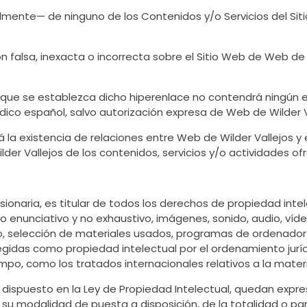
almente— de ninguno de los Contenidos y/o Servicios del Si
alsa, inexacta o incorrecta sobre el Sitio Web de Web de Wi
 el que se establezca dicho hiperenlace no contendrá ningú
dico español, salvo autorización expresa de Web de Wilder V
 la existencia de relaciones entre Web de Wilder Vallejos y el
er Vallejos de los contenidos, servicios y/o actividades ofre
ionaria, es titular de todos los derechos de propiedad intel
o enunciativo y no exhaustivo, imágenes, sonido, audio, víde
o, selección de materiales usados, programas de ordenador
tegidas como propiedad intelectual por el ordenamiento juríd
o, como los tratados internacionales relativos a la materi
o dispuesto en la Ley de Propiedad Intelectual, quedan expr
da su modalidad de puesta a disposición, de la totalidad o 