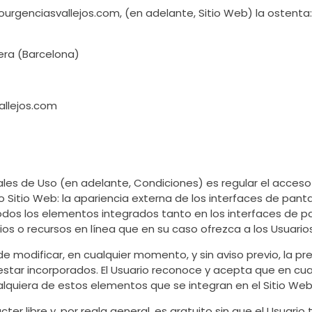
rourgenciasvallejos.com, (en adelante, Sitio Web) la ostenta
era (Barcelona)
allejos.com
es de Uso (en adelante, Condiciones) es regular el acceso y 
Sitio Web: la apariencia externa de los interfaces de pant
 todos los elementos integrados tanto en los interfaces de 
os o recursos en línea que en su caso ofrezca a los Usuarios
de modificar, en cualquier momento, y sin aviso previo, la pr
 estar incorporados. El Usuario reconoce y acepta que en c
alquiera de estos elementos que se integran en el Sitio Web
ácter libre y, por regla general, es gratuito sin que el Usua