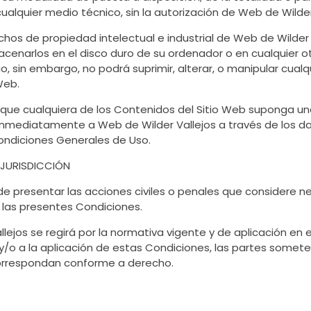
cualquier medio técnico, sin la autorización de Web de Wilder
os de propiedad intelectual e industrial de Web de Wilder V
lmacenarlos en el disco duro de su ordenador o en cualquier 
io, sin embargo, no podrá suprimir, alterar, o manipular cual
Web.
 que cualquiera de los Contenidos del Sitio Web suponga un
 inmediatamente a Web de Wilder Vallejos a través de los 
ondiciones Generales de Uso.
Y JURISDICCIÓN
e presentar las acciones civiles o penales que considere nece
 las presentes Condiciones.
lejos se regirá por la normativa vigente y de aplicación en el
y/o a la aplicación de estas Condiciones, las partes someterán
correspondan conforme a derecho.