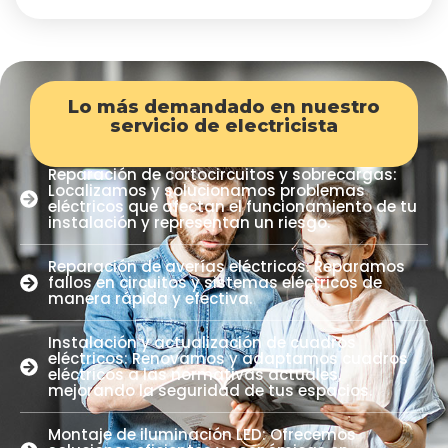
Lo más demandado en nuestro
servicio de electricista
Reparación de cortocircuitos y sobrecargas:
Localizamos y solucionamos problemas
eléctricos que afectan el funcionamiento de tu
instalación y representan un riesgo.
Reparación de averías eléctricas: Reparamos
fallos en circuitos y sistemas eléctricos de
manera rápida y efectiva.
Instalación y actualización de cuadros
eléctricos: Renovamos y adaptamos cuadros
eléctricos a las normativas actuales,
mejorando la seguridad de tus espacios.
Montaje de iluminación LED: Ofrecemos