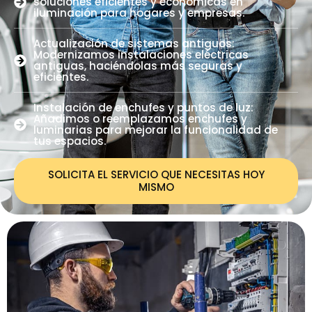
soluciones eficientes y económicas en
iluminación para hogares y empresas.
Actualización de sistemas antiguos:
Modernizamos instalaciones eléctricas
antiguas, haciéndolas más seguras y
eficientes.
Instalación de enchufes y puntos de luz:
Añadimos o reemplazamos enchufes y
luminarias para mejorar la funcionalidad de
tus espacios.
SOLICITA EL SERVICIO QUE NECESITAS HOY
MISMO