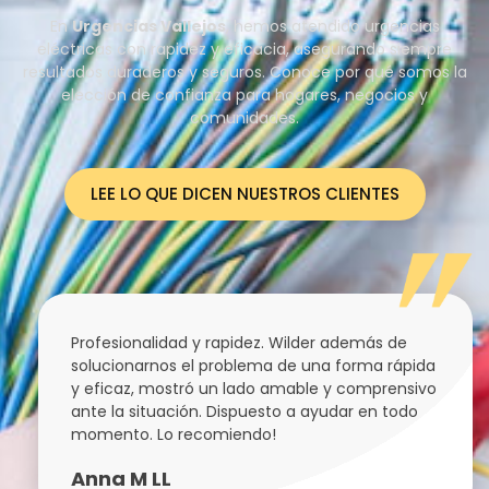
En
Urgencias Vallejos
, hemos atendido urgencias
eléctricas
con rapidez y eficacia, asegurando siempre
resultados duraderos y seguros. Conoce por qué somos la
elección de confianza para hogares, negocios y
comunidades.
LEE LO QUE DICEN NUESTROS CLIENTES
Profesionalidad y rapidez. Wilder además de
solucionarnos el problema de una forma rápida
y eficaz, mostró un lado amable y comprensivo
ante la situación. Dispuesto a ayudar en todo
momento. Lo recomiendo!
Anna M LL