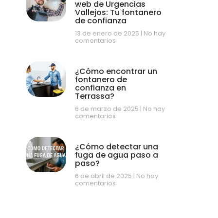
web de Urgencias
Vallejos: Tu fontanero
de confianza
13 de enero de 2025
No hay
comentarios
¿Cómo encontrar un
fontanero de
confianza en
Terrassa?
6 de marzo de 2025
No hay
comentarios
¿Cómo detectar una
fuga de agua paso a
paso?
6 de abril de 2025
No hay
comentarios