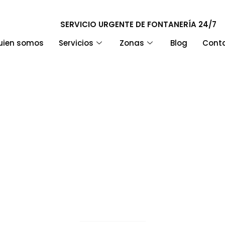
SERVICIO URGENTE DE FONTANERÍA 24/7
uien somos
Servicios
Zonas
Blog
Cont
satascar el WC: mét
an, causas y cuándo 
un fontanero