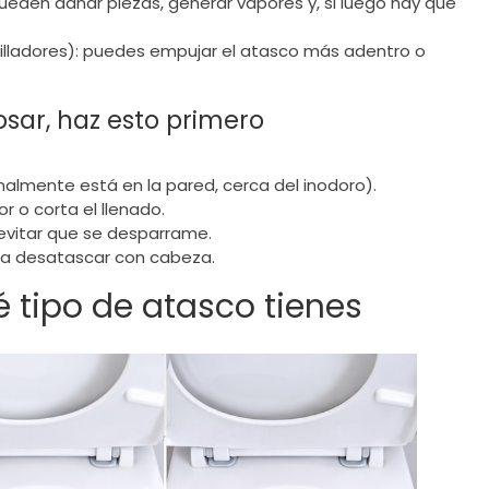
pueden dañar piezas, generar vapores y, si luego hay que
nilladores): puedes empujar el atasco más adentro o
osar, haz esto primero
malmente está en la pared, cerca del inodoro).
r o corta el llenado.
evitar que se desparrame.
s a desatascar con cabeza.
é tipo de atasco tienes