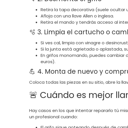
Retira la tapa decorativa (suele ocultar un
Afloja con una llave Allen o inglesa.
Retira el mando y tendrás acceso al inter
🫧 3. Limpia el cartucho o cam
Si ves cal, limpia con vinagre o desincrus
Si la junta está agrietada o aplastada, su
En grifos monomando, puedes cambiar d
euros).
💪 4. Monta de nuevo y comp
Coloca todas las piezas en su sitio, abre la 
🚨 Cuándo es mejor lla
Hay casos en los que intentar repararlo tú 
un profesional cuando:
El grifo sigue goteando después de cambi