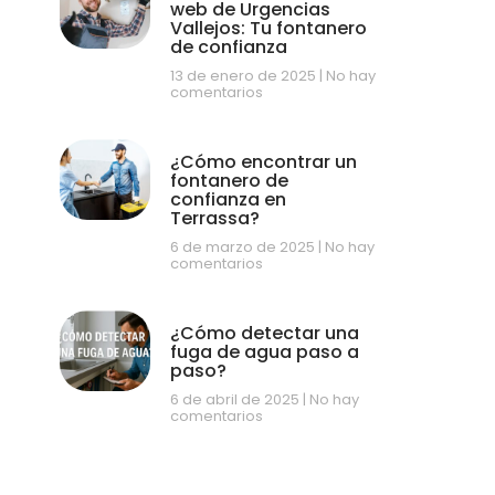
web de Urgencias
Vallejos: Tu fontanero
de confianza
13 de enero de 2025
No hay
comentarios
¿Cómo encontrar un
fontanero de
confianza en
Terrassa?
6 de marzo de 2025
No hay
comentarios
¿Cómo detectar una
fuga de agua paso a
paso?
6 de abril de 2025
No hay
comentarios