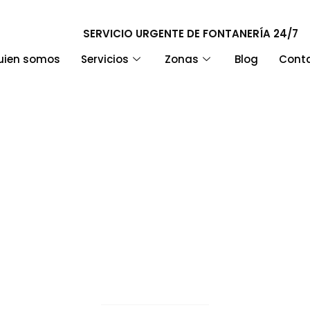
SERVICIO URGENTE DE FONTANERÍA 24/7
uien somos
Servicios
Zonas
Blog
Cont
parar un grifo que got
uciones y cuándo llama
fontanero