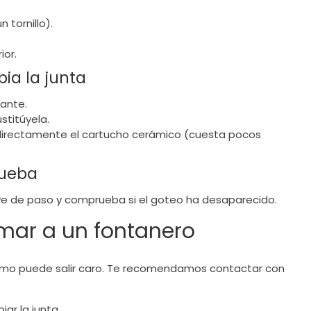
 tornillo).
ior.
bia la junta
tante.
stitúyela.
irectamente el cartucho cerámico (cuesta pocos
rueba
llave de paso y comprueba si el goteo ha desaparecido.
mar a un fontanero
mismo puede salir caro. Te recomendamos contactar con
ar la junta.